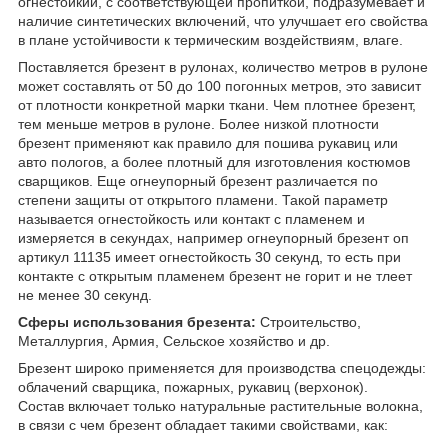
огнестойкий, с соответствующей пропиткой, подразумевает и
наличие синтетических включений, что улучшает его свойства
в плане устойчивости к термическим воздействиям, влаге.
Поставляется брезент в рулонах, количество метров в рулоне
может составлять от 50 до 100 погонных метров, это зависит
от плотности конкретной марки ткани. Чем плотнее брезент,
тем меньше метров в рулоне. Более низкой плотности
брезент применяют как правило для пошива рукавиц или
авто пологов, а более плотный для изготовления костюмов
сварщиков. Еще огнеупорный брезент различается по
степени защиты от открытого пламени. Такой параметр
называется огнестойкость или контакт с пламенем и
измеряется в секундах, например огнеупорный брезент оп
артикул 11135 имеет огнестойкость 30 секунд, то есть при
контакте с открытым пламенем брезент не горит и не тлеет
не менее 30 секунд.
Сферы использования брезента:
Строительство,
Металлургия, Армия, Сельское хозяйство и др.
Брезент широко применяется для производства спецодежды:
облачений сварщика, пожарных, рукавиц (верхонок).
Состав включает только натуральные растительные волокна,
в связи с чем брезент обладает такими свойствами, как: