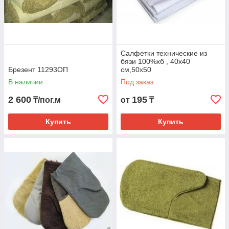
Салфетки технические из
бязи 100%хб , 40х40
Брезент 11293ОП
см,50х50
В наличии
Под заказ
2 600
195
₸/пог.м
от
₸
Купить
Купить