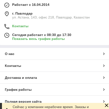
производителями, поставщиками, оперативность
Работает с 16.04.2014
выполнения заявок - все это позволяет компании быть
достойным партнером в сфере снабжения. Многолетний
г. Павлодар
опыт работы, квалифицированные кадры, наличие складской
ул. Астана, 143, офис 218, Павлодар, Казахстан
базы, отлаженной системой поставок, позволяет нам
осуществлять отгрузку товара в кратчайшие сроки. За
Контакты
прошедшие годы компанией накоплен богатый опыт работы
с отечественными потребителями технической продукции.
Сегодня работает с 08:30 до 17:30
Показать весь график работы
Что выбирают наши клиенты?
О нас
Контакты
Доставка и оплата
График работы
Технические
Веревочные
Лен
ткани
изделия,
сантехнический
Полная версия сайта
шпагаты
Сейчас у компании нерабочее время. Заказы и