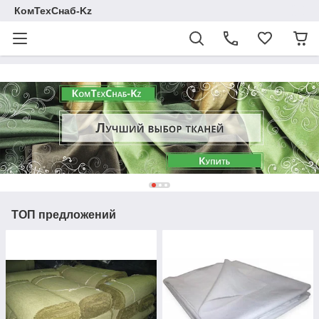
КомТехСнаб-Kz
ТОП предложений