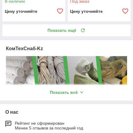
В наличии
Под заказ
Цену уточняйте
Цену уточняйте
Показать ещё
КомТехСнаб-Kz
Показать всё
Компания ТОО «КомТехСнаб-КZ», основана
в 1998 году
. С
основания успешно работает в области материально-
технического снабжения промышленных предприятий на
О нас
рынке Казахстана.
Профессиональный и ответственный подход к поставленным
Рейтинг не сформирован
Менее 5 отзывов за последний год
задачам, налаженные долгосрочные контакты с