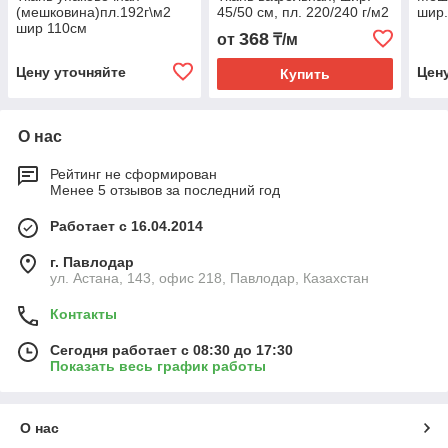
(мешковина)пл.192г\м2
45/50 см, пл. 220/240 г/м2
шир.
шир 110см
368
от
₸/м
Цену уточняйте
Цен
Купить
О нас
Рейтинг не сформирован
Менее 5 отзывов за последний год
Работает с 16.04.2014
г. Павлодар
ул. Астана, 143, офис 218, Павлодар, Казахстан
Контакты
Сегодня работает с 08:30 до 17:30
Показать весь график работы
О нас