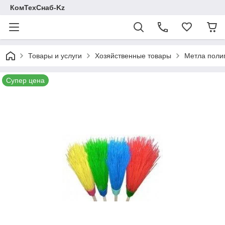
КомТехСнаб-Kz
Товары и услуги
Хозяйственные товары
Метла поли
Супер цена