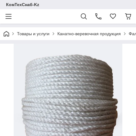
КомТехСнаб-Kz
Товары и услуги
Канатно-веревочная продукция
Фал