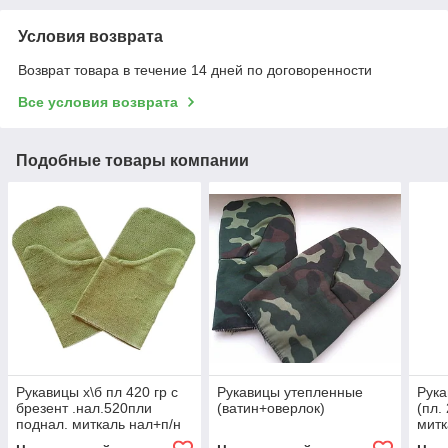
Условия возврата
Возврат товара в течение 14 дней по договоренности
Все условия возврата
Подобные товары компании
Рукавицы х\б пл 420 гр с
Рукавицы утепленные
Рука
брезент .нал.520пли
(ватин+оверлок)
(пл.
поднал. миткаль нал+п/н
митк
пл 400 гр Б08